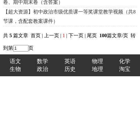
卷、期中期末卷（含答案）
【超大资源】初中政治市级优质课一等奖课堂教学视频（共8
节课，含配套教案课件）
共
5
篇文章 首页 | 上一页 |
1
| 下一页 | 尾页
100
篇文章/页 转
到第
页
语文
数学
英语
物理
化学
生物
政治
历史
地理
淘宝